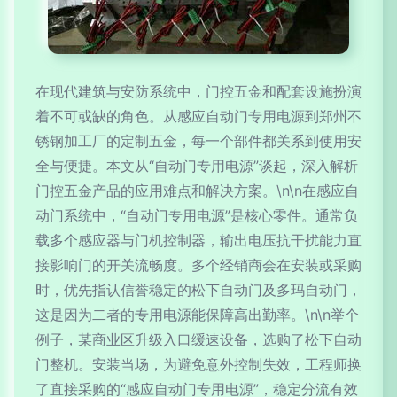
在现代建筑与安防系统中，门控五金和配套设施扮演
着不可或缺的角色。从感应自动门专用电源到郑州不
锈钢加工厂的定制五金，每一个部件都关系到使用安
全与便捷。本文从“自动门专用电源”谈起，深入解析
门控五金产品的应用难点和解决方案。\n\n在感应自
动门系统中，“自动门专用电源”是核心零件。通常负
载多个感应器与门机控制器，输出电压抗干扰能力直
接影响门的开关流畅度。多个经销商会在安装或采购
时，优先指认信誉稳定的松下自动门及多玛自动门，
这是因为二者的专用电源能保障高出勤率。\n\n举个
例子，某商业区升级入口缓速设备，选购了松下自动
门整机。安装当场，为避免意外控制失效，工程师换
了直接采购的“感应自动门专用电源”，稳定分流有效